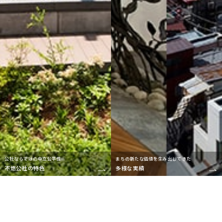
公社ならではの中立公平性
公社ならではの中立公平性
公社ならではの中立公平性
まちの新たな価値を生み出してきた
まちの新たな価値を生み出してきた
まちの新たな価値を生み出してきた
不燃公社の特色
不燃公社の特色
不燃公社の特色
多様な実績
多様な実績
多様な実績